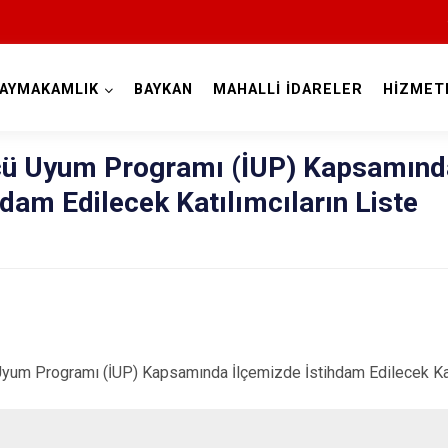
AYMAKAMLIK
BAYKAN
MAHALLİ İDARELER
HİZMET
Siirt
ücü Uyum Programı (İUP) Kapsamınd
hdam Edilecek Katılımcıların Liste
Tillo
Baykan
ogramı (İUP) Kapsamında İlçemizde İstihdam Edilecek Katılı
Eruh
Kurtalan