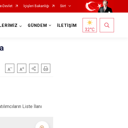
e-Devlet
İçişleri Bakanlığı
Siirt
LERİMİZ
GÜNDEM
İLETİŞİM
32
°C
a
mcıların Liste İlanı