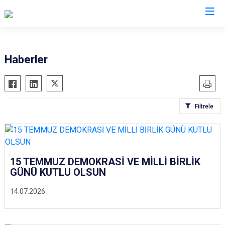
Siirt
Haberler
Tillo
Baykan
Filtrele
Eruh
Kurtalan
Pervari
Şirvan
15 TEMMUZ DEMOKRASİ VE MİLLİ BİRLİK
GÜNÜ KUTLU OLSUN
14.07.2026