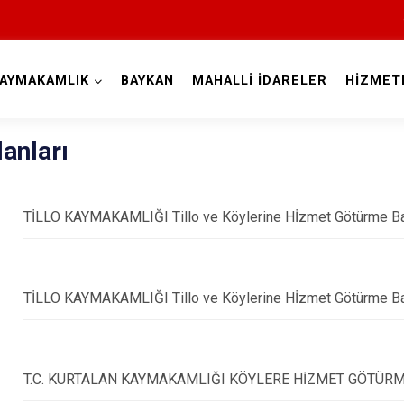
AYMAKAMLIK
BAYKAN
MAHALLİ İDARELER
HİZMET
Siirt
lanları
TİLLO KAYMAKAMLIĞI Tillo ve Köylerine Hİzmet Götürme Ba
TİLLO KAYMAKAMLIĞI Tillo ve Köylerine Hİzmet Götürme Ba
Tillo
Baykan
Eruh
T.C. KURTALAN KAYMAKAMLIĞI KÖYLERE HİZMET GÖTÜRME
Kurtalan