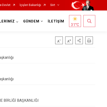
e-Devlet
İçişleri Bakanlığı
Siirt
LERİMİZ
GÜNDEM
İLETİŞİM
31
°C
şkanlığı
şkanlığı
 BİRLİĞİ BAŞKANLIĞI